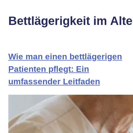
Bettlägerigkeit im Alte
Wie man einen bettlägerigen
Patienten pflegt: Ein
umfassender Leitfaden