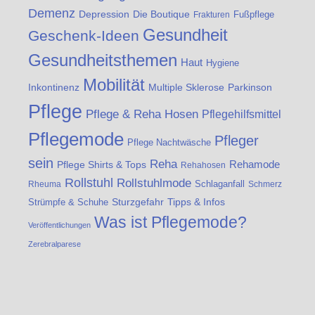
Demenz
Die Boutique
Depression
Fußpflege
Frakturen
Gesundheit
Geschenk-Ideen
Gesundheitsthemen
Haut
Hygiene
Mobilität
Inkontinenz
Multiple Sklerose
Parkinson
Pflege
Pflege & Reha Hosen
Pflegehilfsmittel
Pflegemode
Pfleger
Pflege Nachtwäsche
sein
Reha
Rehamode
Pflege Shirts & Tops
Rehahosen
Rollstuhl
Rollstuhlmode
Schlaganfall
Rheuma
Schmerz
Strümpfe & Schuhe
Sturzgefahr
Tipps & Infos
Was ist Pflegemode?
Veröffentlichungen
Zerebralparese