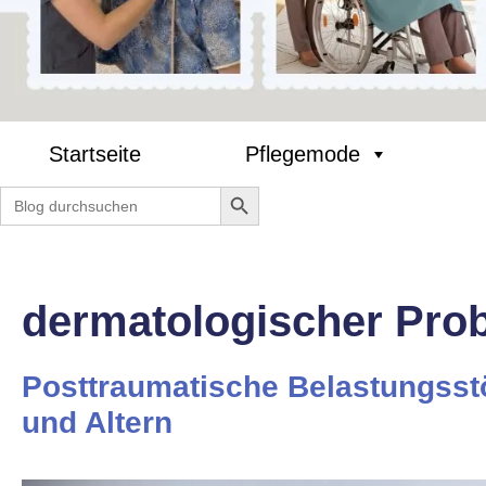
Startseite
Pflegemode
Search Button
Search
for:
dermatologischer Pro
Posttraumatische Belastungsst
und Altern