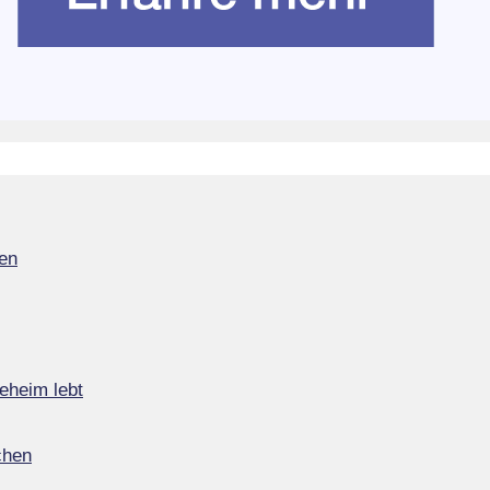
en
eheim lebt
chen