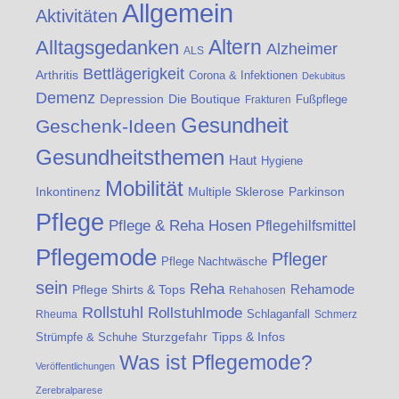
Allgemein
Aktivitäten
Altern
Alltagsgedanken
Alzheimer
ALS
Bettlägerigkeit
Arthritis
Corona & Infektionen
Dekubitus
Demenz
Die Boutique
Depression
Fußpflege
Frakturen
Gesundheit
Geschenk-Ideen
Gesundheitsthemen
Haut
Hygiene
Mobilität
Inkontinenz
Multiple Sklerose
Parkinson
Pflege
Pflege & Reha Hosen
Pflegehilfsmittel
Pflegemode
Pfleger
Pflege Nachtwäsche
sein
Reha
Rehamode
Pflege Shirts & Tops
Rehahosen
Rollstuhl
Rollstuhlmode
Schlaganfall
Rheuma
Schmerz
Strümpfe & Schuhe
Sturzgefahr
Tipps & Infos
Was ist Pflegemode?
Veröffentlichungen
Zerebralparese