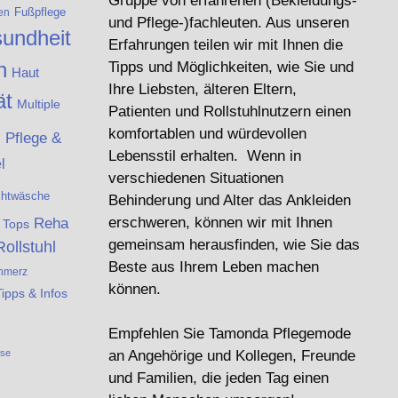
Gruppe von erfahrenen (Bekleidungs-
Fußpflege
en
und Pflege-)fachleuten. Aus unseren
undheit
Erfahrungen teilen wir mit Ihnen die
n
Tipps und Möglichkeiten, wie Sie und
Haut
Ihre Liebsten, älteren Eltern,
ät
Multiple
Patienten und Rollstuhlnutzern einen
e
komfortablen und würdevollen
Pflege &
Lebensstil erhalten. Wenn in
l
verschiedenen Situationen
chtwäsche
Behinderung und Alter das Ankleiden
Reha
erschweren, können wir mit Ihnen
& Tops
gemeinsam herausfinden, wie Sie das
Rollstuhl
Beste aus Ihrem Leben machen
hmerz
können.
Tipps & Infos
Empfehlen Sie Tamonda Pflegemode
ese
an Angehörige und Kollegen, Freunde
und Familien, die jeden Tag einen