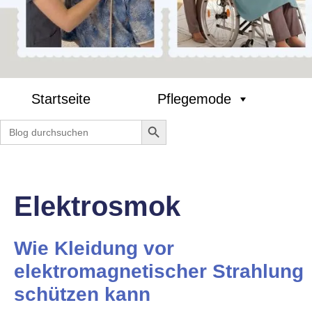
Startseite
Pflegemode
Search Button
Search
for:
Elektrosmok
Wie Kleidung vor
elektromagnetischer Strahlung
schützen kann