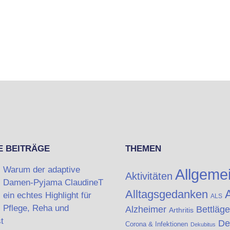
E BEITRÄGE
THEMEN
Warum der adaptive
Allgeme
Aktivitäten
Damen-Pyjama ClaudineT
A
Alltagsgedanken
ein echtes Highlight für
ALS
Pflege, Reha und
Alzheimer
Bettläge
Arthritis
t
De
Corona & Infektionen
Dekubitus