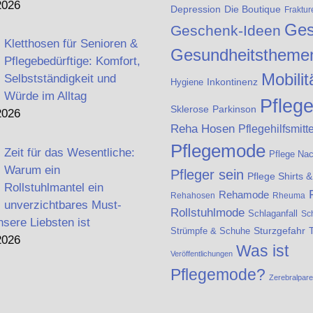
2026
Die Boutique
Depression
Fraktur
Ges
Geschenk-Ideen
Kletthosen für Senioren &
Gesundheitstheme
Pflegebedürftige: Komfort,
Mobilit
Selbstständigkeit und
Inkontinenz
Hygiene
Würde im Alltag
Pfleg
Sklerose
Parkinson
2026
Reha Hosen
Pflegehilfsmitte
Pflegemode
Zeit für das Wesentliche:
Pflege Na
Warum ein
Pfleger sein
Pflege Shirts 
Rollstuhlmantel ein
Rehamode
Rehahosen
Rheuma
unverzichtbares Must-
Rollstuhlmode
Schlaganfall
Sc
nsere Liebsten ist
Strümpfe & Schuhe
Sturzgefahr
2026
Was ist
Veröffentlichungen
Pflegemode?
Zerebralpar