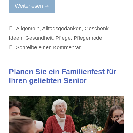
Weiterlesen ➔
Kategorien
Allgemein
,
Alltagsgedanken
,
Geschenk-
Ideen
,
Gesundheit
,
Pflege
,
Pflegemode
Schreibe einen Kommentar
Planen Sie ein Familienfest für
Ihren geliebten Senior