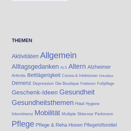
THEMEN
Allgemein
Aktivitäten
Altern
Alltagsgedanken
Alzheimer
ALS
Bettlägerigkeit
Arthritis
Corona & Infektionen
Dekubitus
Demenz
Die Boutique
Depression
Fußpflege
Frakturen
Gesundheit
Geschenk-Ideen
Gesundheitsthemen
Haut
Hygiene
Mobilität
Inkontinenz
Multiple Sklerose
Parkinson
Pflege
Pflege & Reha Hosen
Pflegehilfsmittel