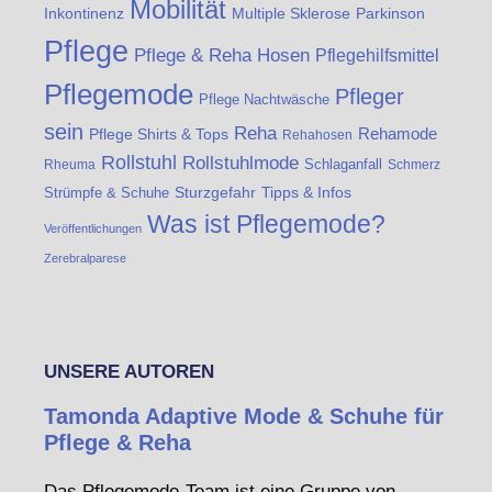
Mobilität
Inkontinenz
Multiple Sklerose
Parkinson
Pflege
Pflege & Reha Hosen
Pflegehilfsmittel
Pflegemode
Pfleger
Pflege Nachtwäsche
sein
Reha
Rehamode
Pflege Shirts & Tops
Rehahosen
Rollstuhl
Rollstuhlmode
Schlaganfall
Rheuma
Schmerz
Strümpfe & Schuhe
Sturzgefahr
Tipps & Infos
Was ist Pflegemode?
Veröffentlichungen
Zerebralparese
UNSERE AUTOREN
Tamonda Adaptive Mode & Schuhe für
Pflege & Reha
Das Pflegemode-Team ist eine Gruppe von