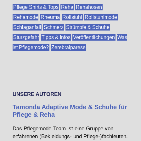
Pflege Shirts & Tops
Reha
Rehahosen
Rehamode
Rheuma
Rollstuhl
Rollstuhlmode
Schlaganfall
Schmerz
Strümpfe & Schuhe
Sturzgefahr
Tipps & Infos
Veröffentlichungen
Was
ist Pflegemode?
Zerebralparese
UNSERE AUTOREN
Tamonda Adaptive Mode & Schuhe für
Pflege & Reha
Das Pflegemode-Team ist eine Gruppe von
erfahrenen (Bekleidungs- und Pflege-)fachleuten.