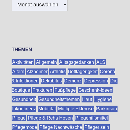
Archiv
THEMEN
Aktivitäten
Allgemein
Alltagsgedanken
ALS
Altern
Alzheimer
Arthritis
Bettlägerigkeit
Corona
& Infektionen
Dekubitus
Demenz
Depression
Die
Boutique
Frakturen
Fußpflege
Geschenk-Ideen
Gesundheit
Gesundheitsthemen
Haut
Hygiene
Inkontinenz
Mobilität
Multiple Sklerose
Parkinson
Pflege
Pflege & Reha Hosen
Pflegehilfsmittel
Pflegemode
Pflege Nachtwäsche
Pfleger sein