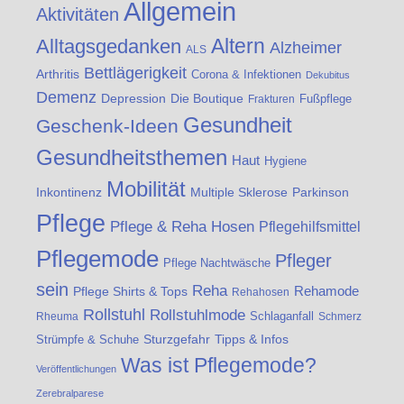
Allgemein
Aktivitäten
Altern
Alltagsgedanken
Alzheimer
ALS
Bettlägerigkeit
Arthritis
Corona & Infektionen
Dekubitus
Demenz
Die Boutique
Depression
Fußpflege
Frakturen
Gesundheit
Geschenk-Ideen
Gesundheitsthemen
Haut
Hygiene
Mobilität
Inkontinenz
Multiple Sklerose
Parkinson
Pflege
Pflege & Reha Hosen
Pflegehilfsmittel
Pflegemode
Pfleger
Pflege Nachtwäsche
sein
Reha
Rehamode
Pflege Shirts & Tops
Rehahosen
Rollstuhl
Rollstuhlmode
Schlaganfall
Rheuma
Schmerz
Strümpfe & Schuhe
Sturzgefahr
Tipps & Infos
Was ist Pflegemode?
Veröffentlichungen
Zerebralparese