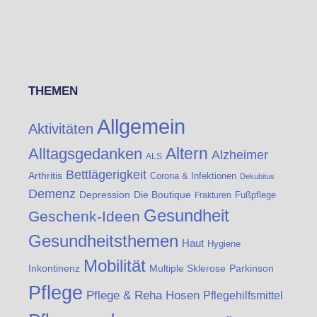
THEMEN
Allgemein
Aktivitäten
Altern
Alltagsgedanken
Alzheimer
ALS
Bettlägerigkeit
Arthritis
Corona & Infektionen
Dekubitus
Demenz
Die Boutique
Depression
Fußpflege
Frakturen
Gesundheit
Geschenk-Ideen
Gesundheitsthemen
Haut
Hygiene
Mobilität
Inkontinenz
Multiple Sklerose
Parkinson
Pflege
Pflege & Reha Hosen
Pflegehilfsmittel