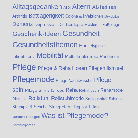
Altern
Alltagsgedanken
Alzheimer
ALS
Bettlägerigkeit
Arthritis
Corona & Infektionen
Dekubitus
Demenz
Die Boutique
Depression
Fußpflege
Frakturen
Gesundheit
Geschenk-Ideen
Gesundheitsthemen
Haut
Hygiene
Mobilität
Inkontinenz
Multiple Sklerose
Parkinson
Pflege
Pflege & Reha Hosen
Pflegehilfsmittel
Pflegemode
Pfleger
Pflege Nachtwäsche
sein
Reha
Rehamode
Pflege Shirts & Tops
Rehahosen
Rollstuhl
Rollstuhlmode
Schlaganfall
Rheuma
Schmerz
Strümpfe & Schuhe
Sturzgefahr
Tipps & Infos
Was ist Pflegemode?
Veröffentlichungen
Zerebralparese