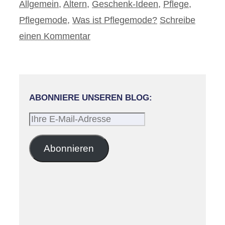
Kategorien
Allgemein
,
Altern
,
Geschenk-Ideen
,
Pflege
,
Pflegemode
,
Was ist Pflegemode?
Schreibe
einen Kommentar
ABONNIERE UNSEREN BLOG:
Ihre
E-
Mail-
Abonnieren
Adresse