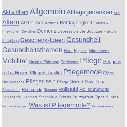
Allgemein
Alltagsgedanken
Aktivitäten
ALS
Altern
Alzheimer
Bettlägerigkeit
Arthritis
Corona &
Demenz
Die Boutique
Infektionen
Depression
Frakturen
Dekubitus
Gesundheit
Geschenk-Ideen
Fußpflege
Gesundheitsthemen
Haut
Inkontinenz
Hygiene
Pflege
Mobilität
Pflege &
Multiple Sklerose
Parkinson
Pflegemode
Reha Hosen
Pflegehilfsmittel
Pflege
Pfleger sein
Reha
Pflege Shirts & Tops
Nachtwäsche
Rollstuhl
Rollstuhlmode
Rehamode
Rehahosen
Rheuma
Schlaganfall
Sturzgefahr
Tipps & Infos
Schmerz
Strümpfe & Schuhe
Was ist Pflegemode?
Veröffentlichungen
Zerebralparese