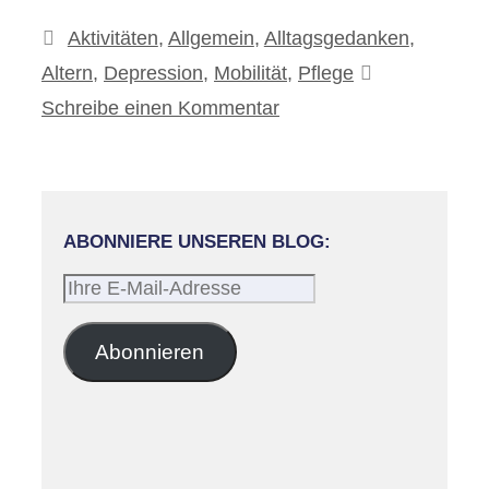
Kategorien
Aktivitäten
,
Allgemein
,
Alltagsgedanken
,
Altern
,
Depression
,
Mobilität
,
Pflege
Schreibe einen Kommentar
ABONNIERE UNSEREN BLOG:
Ihre
E-
Mail-
Abonnieren
Adresse