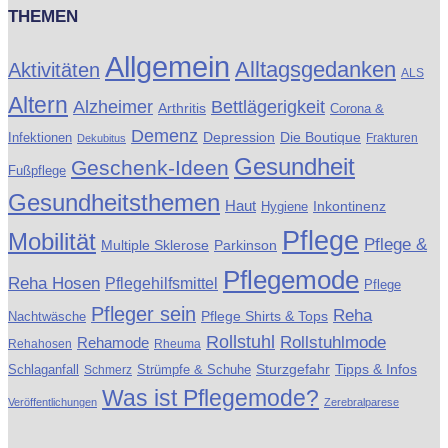
THEMEN
Allgemein
Alltagsgedanken
Aktivitäten
ALS
Altern
Alzheimer
Bettlägerigkeit
Arthritis
Corona &
Demenz
Die Boutique
Infektionen
Depression
Frakturen
Dekubitus
Gesundheit
Geschenk-Ideen
Fußpflege
Gesundheitsthemen
Haut
Inkontinenz
Hygiene
Pflege
Mobilität
Pflege &
Multiple Sklerose
Parkinson
Pflegemode
Reha Hosen
Pflegehilfsmittel
Pflege
Pfleger sein
Reha
Pflege Shirts & Tops
Nachtwäsche
Rollstuhl
Rollstuhlmode
Rehamode
Rehahosen
Rheuma
Schlaganfall
Strümpfe & Schuhe
Sturzgefahr
Tipps & Infos
Schmerz
Was ist Pflegemode?
Veröffentlichungen
Zerebralparese