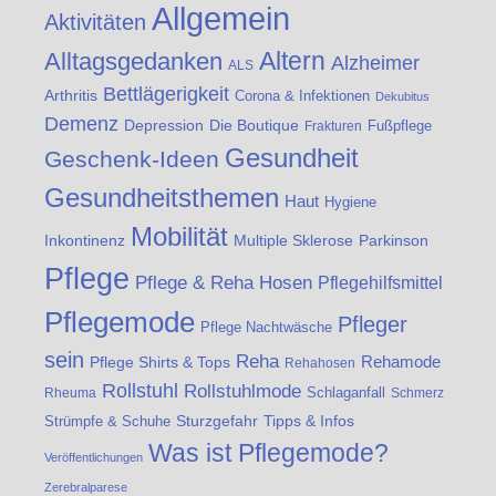
Allgemein
Aktivitäten
Altern
Alltagsgedanken
Alzheimer
ALS
Bettlägerigkeit
Arthritis
Corona & Infektionen
Dekubitus
Demenz
Die Boutique
Depression
Fußpflege
Frakturen
Gesundheit
Geschenk-Ideen
Gesundheitsthemen
Haut
Hygiene
Mobilität
Inkontinenz
Multiple Sklerose
Parkinson
Pflege
Pflege & Reha Hosen
Pflegehilfsmittel
Pflegemode
Pfleger
Pflege Nachtwäsche
sein
Reha
Rehamode
Pflege Shirts & Tops
Rehahosen
Rollstuhl
Rollstuhlmode
Schlaganfall
Rheuma
Schmerz
Strümpfe & Schuhe
Sturzgefahr
Tipps & Infos
Was ist Pflegemode?
Veröffentlichungen
Zerebralparese