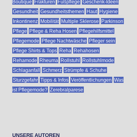
Boutique
Frakturen
Fußpflege
Geschenk-Ideen
Gesundheit
Gesundheitsthemen
Haut
Hygiene
Inkontinenz
Mobilität
Multiple Sklerose
Parkinson
Pflege
Pflege & Reha Hosen
Pflegehilfsmittel
Pflegemode
Pflege Nachtwäsche
Pfleger sein
Pflege Shirts & Tops
Reha
Rehahosen
Rehamode
Rheuma
Rollstuhl
Rollstuhlmode
Schlaganfall
Schmerz
Strümpfe & Schuhe
Sturzgefahr
Tipps & Infos
Veröffentlichungen
Was
ist Pflegemode?
Zerebralparese
UNSERE AUTOREN