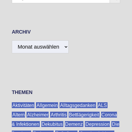
ARCHIV
Archiv
THEMEN
Aktivitäten
Allgemein
Alltagsgedanken
ALS
Altern
Alzheimer
Arthritis
Bettlägerigkeit
Corona
& Infektionen
Dekubitus
Demenz
Depression
Die