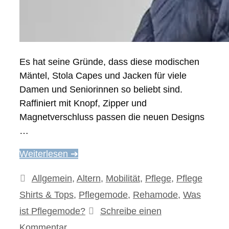
Es hat seine Gründe, dass diese modischen
Mäntel, Stola Capes und Jacken für viele
Damen und Seniorinnen so beliebt sind.
Raffiniert mit Knopf, Zipper und
Magnetverschluss passen die neuen Designs
…
Weiterlesen ➔
Kategorien
Allgemein
,
Altern
,
Mobilität
,
Pflege
,
Pflege
Shirts & Tops
,
Pflegemode
,
Rehamode
,
Was
ist Pflegemode?
Schreibe einen
Kommentar