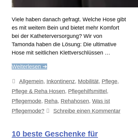
Viele haben danach gefragt. Welche Hose gibt
es mit weitem Bein und bietet mehr Komfort
bei der Katheterversorgung? Wir von
Tamonda haben die Lösung: Die ultimative
Hose mit seitlichen Klettverschlüssen …
Weiterlesen ➔
Kategorien
Allgemein
,
Inkontinenz
,
Mobilität
,
Pflege
,
Pflege & Reha Hosen
,
Pflegehilfsmittel
,
Pflegemode
,
Reha
,
Rehahosen
,
Was ist
Pflegemode?
Schreibe einen Kommentar
10 beste Geschenke für