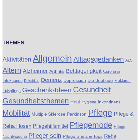
THEMEN
Allgemein
Alltagsgedanken
Aktivitäten
ALS
Altern
Alzheimer
Bettlägerigkeit
Arthritis
Corona &
Demenz
Die Boutique
Infektionen
Depression
Frakturen
Dekubitus
Gesundheit
Geschenk-Ideen
Fußpflege
Gesundheitsthemen
Haut
Inkontinenz
Hygiene
Pflege
Mobilität
Pflege &
Multiple Sklerose
Parkinson
Pflegemode
Reha Hosen
Pflegehilfsmittel
Pflege
Pfleger sein
Reha
Pflege Shirts & Tops
Nachtwäsche