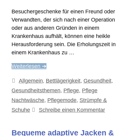
Besuchergeschenke für einen Freund oder
Verwandten, der sich nach einer Operation
oder aus anderen Gründen in einem
Krankenhaus aufhält, können eine heikle
Herausforderung sein. Die Erholungszeit in
einem Krankenhaus zu …
Weiterlesen ➔
Kategorien
Allgemein
,
Bettlägerigkeit
,
Gesundheit
,
Gesundheitsthemen
,
Pflege
,
Pflege
Nachtwäsche
,
Pflegemode
,
Strümpfe &
Schuhe
Schreibe einen Kommentar
Bequeme adaptive Jacken &