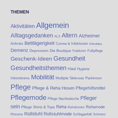
THEMEN
Allgemein
Aktivitäten
Altern
Alltagsgedanken
Alzheimer
ALS
Bettlägerigkeit
Arthritis
Corona & Infektionen
Dekubitus
Demenz
Die Boutique
Depression
Fußpflege
Frakturen
Gesundheit
Geschenk-Ideen
Gesundheitsthemen
Haut
Hygiene
Mobilität
Inkontinenz
Multiple Sklerose
Parkinson
Pflege
Pflege & Reha Hosen
Pflegehilfsmittel
Pflegemode
Pfleger
Pflege Nachtwäsche
sein
Reha
Rehamode
Pflege Shirts & Tops
Rehahosen
Rollstuhl
Rollstuhlmode
Schlaganfall
Rheuma
Schmerz