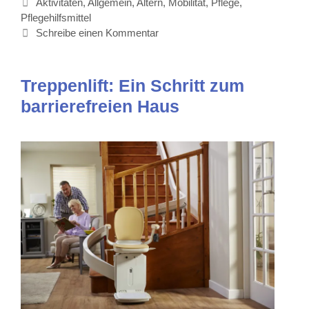
Kategorien
Aktivitäten
,
Allgemein
,
Altern
,
Mobilität
,
Pflege
,
Pflegehilfsmittel
Schreibe einen Kommentar
Treppenlift: Ein Schritt zum
barrierefreien Haus