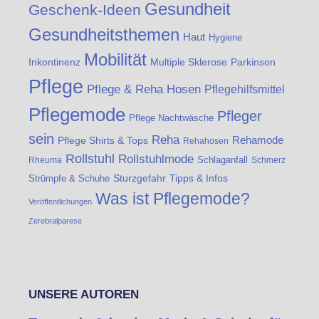
Gesundheit
Geschenk-Ideen
Gesundheitsthemen
Haut
Hygiene
Mobilität
Inkontinenz
Multiple Sklerose
Parkinson
Pflege
Pflege & Reha Hosen
Pflegehilfsmittel
Pflegemode
Pfleger
Pflege Nachtwäsche
sein
Reha
Rehamode
Pflege Shirts & Tops
Rehahosen
Rollstuhl
Rollstuhlmode
Schlaganfall
Rheuma
Schmerz
Sturzgefahr
Tipps & Infos
Strümpfe & Schuhe
Was ist Pflegemode?
Veröffentlichungen
Zerebralparese
UNSERE AUTOREN