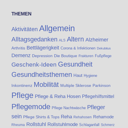
THEMEN
Allgemein
Aktivitäten
Altern
Alltagsgedanken
Alzheimer
ALS
Bettlägerigkeit
Arthritis
Corona & Infektionen
Dekubitus
Demenz
Die Boutique
Depression
Fußpflege
Frakturen
Gesundheit
Geschenk-Ideen
Gesundheitsthemen
Haut
Hygiene
Mobilität
Inkontinenz
Multiple Sklerose
Parkinson
Pflege
Pflege & Reha Hosen
Pflegehilfsmittel
Pflegemode
Pfleger
Pflege Nachtwäsche
sein
Reha
Rehamode
Pflege Shirts & Tops
Rehahosen
Rollstuhl
Rollstuhlmode
Schlaganfall
Rheuma
Schmerz