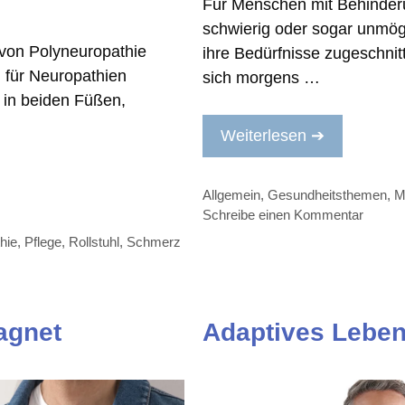
Für Menschen mit Behinder
schwierig oder sogar unmögl
 von Polyneuropathie
ihre Bedürfnisse zugeschnit
n für Neuropathien
sich morgens …
 in beiden Füßen,
Weiterlesen ➔
Kategorien
Allgemein
,
Gesundheitsthemen
,
Mo
Schreibe einen Kommentar
hie
,
Pflege
,
Rollstuhl
,
Schmerz
agnet
Adaptives Leben