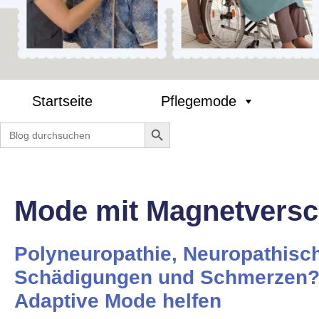
Startseite
Pflegemode
Search Button
Search
for:
Mode mit Magnetversc
Polyneuropathie, Neuropathisc
Schädigungen und Schmerzen?
Adaptive Mode helfen