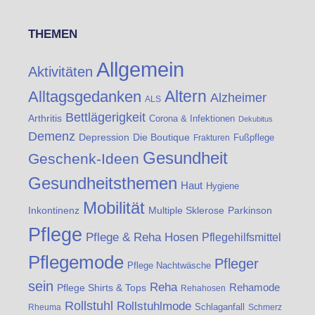
THEMEN
Allgemein
Aktivitäten
Altern
Alltagsgedanken
Alzheimer
ALS
Bettlägerigkeit
Arthritis
Corona & Infektionen
Dekubitus
Demenz
Die Boutique
Depression
Fußpflege
Frakturen
Gesundheit
Geschenk-Ideen
Gesundheitsthemen
Haut
Hygiene
Mobilität
Inkontinenz
Multiple Sklerose
Parkinson
Pflege
Pflege & Reha Hosen
Pflegehilfsmittel
Pflegemode
Pfleger
Pflege Nachtwäsche
sein
Reha
Rehamode
Pflege Shirts & Tops
Rehahosen
Rollstuhl
Rollstuhlmode
Schlaganfall
Rheuma
Schmerz