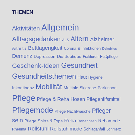
THEMEN
Allgemein
Aktivitäten
Altern
Alltagsgedanken
Alzheimer
ALS
Bettlägerigkeit
Arthritis
Corona & Infektionen
Dekubitus
Demenz
Die Boutique
Depression
Fußpflege
Frakturen
Gesundheit
Geschenk-Ideen
Gesundheitsthemen
Haut
Hygiene
Mobilität
Inkontinenz
Multiple Sklerose
Parkinson
Pflege
Pflege & Reha Hosen
Pflegehilfsmittel
Pflegemode
Pfleger
Pflege Nachtwäsche
sein
Reha
Rehamode
Pflege Shirts & Tops
Rehahosen
Rollstuhl
Rollstuhlmode
Schlaganfall
Rheuma
Schmerz