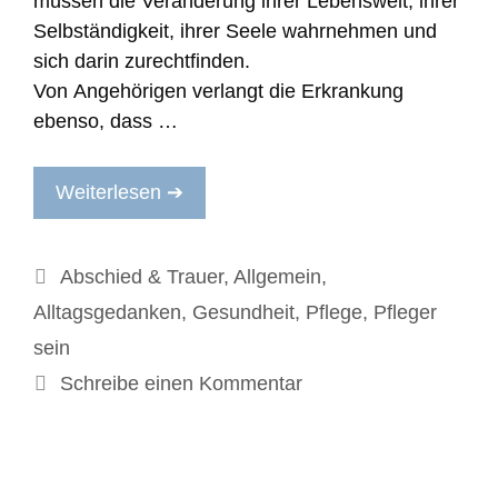
müssen die Veränderung ihrer Lebenswelt, ihrer
Selbständigkeit, ihrer Seele wahrnehmen und
sich darin zurechtfinden.
Von Angehörigen verlangt die Erkrankung
ebenso, dass …
Weiterlesen ➔
Kategorien
Abschied & Trauer
,
Allgemein
,
Alltagsgedanken
,
Gesundheit
,
Pflege
,
Pfleger
sein
Schreibe einen Kommentar