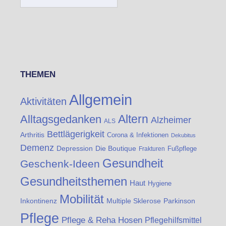
THEMEN
Allgemein
Aktivitäten
Altern
Alltagsgedanken
Alzheimer
ALS
Bettlägerigkeit
Arthritis
Corona & Infektionen
Dekubitus
Demenz
Die Boutique
Depression
Fußpflege
Frakturen
Gesundheit
Geschenk-Ideen
Gesundheitsthemen
Haut
Hygiene
Mobilität
Inkontinenz
Multiple Sklerose
Parkinson
Pflege
Pflege & Reha Hosen
Pflegehilfsmittel