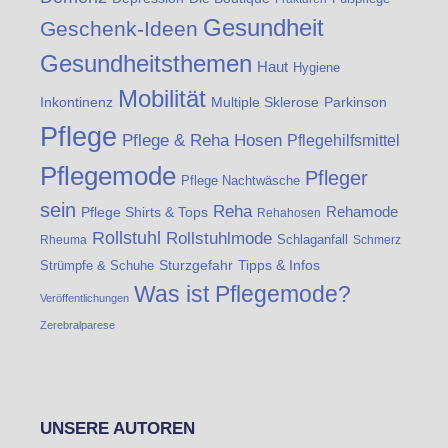
Gesundheit
Geschenk-Ideen
Gesundheitsthemen
Haut
Hygiene
Mobilität
Inkontinenz
Multiple Sklerose
Parkinson
Pflege
Pflege & Reha Hosen
Pflegehilfsmittel
Pflegemode
Pfleger
Pflege Nachtwäsche
sein
Reha
Rehamode
Pflege Shirts & Tops
Rehahosen
Rollstuhl
Rollstuhlmode
Schlaganfall
Rheuma
Schmerz
Strümpfe & Schuhe
Sturzgefahr
Tipps & Infos
Was ist Pflegemode?
Veröffentlichungen
Zerebralparese
UNSERE AUTOREN