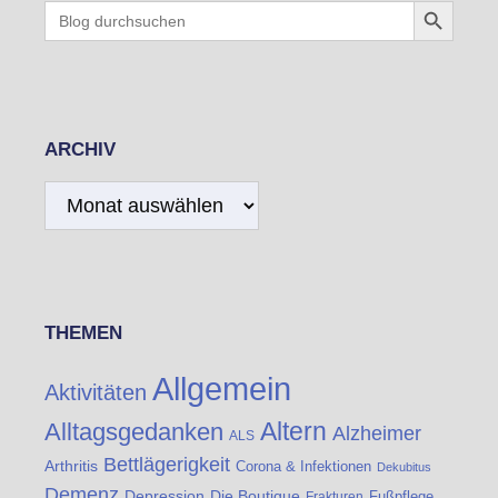
Search
for:
ARCHIV
Archiv
THEMEN
Allgemein
Aktivitäten
Altern
Alltagsgedanken
Alzheimer
ALS
Bettlägerigkeit
Arthritis
Corona & Infektionen
Dekubitus
Demenz
Die Boutique
Depression
Fußpflege
Frakturen