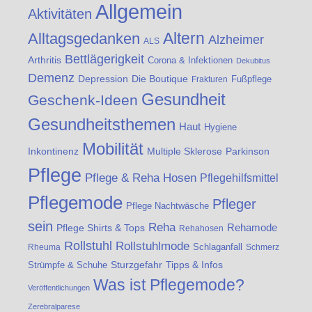
Allgemein
Aktivitäten
Altern
Alltagsgedanken
Alzheimer
ALS
Bettlägerigkeit
Arthritis
Corona & Infektionen
Dekubitus
Demenz
Die Boutique
Depression
Fußpflege
Frakturen
Gesundheit
Geschenk-Ideen
Gesundheitsthemen
Haut
Hygiene
Mobilität
Inkontinenz
Multiple Sklerose
Parkinson
Pflege
Pflege & Reha Hosen
Pflegehilfsmittel
Pflegemode
Pfleger
Pflege Nachtwäsche
sein
Reha
Rehamode
Pflege Shirts & Tops
Rehahosen
Rollstuhl
Rollstuhlmode
Schlaganfall
Rheuma
Schmerz
Strümpfe & Schuhe
Sturzgefahr
Tipps & Infos
Was ist Pflegemode?
Veröffentlichungen
Zerebralparese