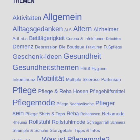
THEMEN
Allgemein
Aktivitäten
Altern
Alltagsgedanken
Alzheimer
ALS
Bettlägerigkeit
Arthritis
Corona & Infektionen
Dekubitus
Demenz
Die Boutique
Depression
Fußpflege
Frakturen
Gesundheit
Geschenk-Ideen
Gesundheitsthemen
Haut
Hygiene
Mobilität
Inkontinenz
Multiple Sklerose
Parkinson
Pflege
Pflege & Reha Hosen
Pflegehilfsmittel
Pflegemode
Pfleger
Pflege Nachtwäsche
sein
Reha
Rehamode
Pflege Shirts & Tops
Rehahosen
Rollstuhl
Rollstuhlmode
Schlaganfall
Rheuma
Schmerz
Strümpfe & Schuhe
Sturzgefahr
Tipps & Infos
Was ist Pflegemode?