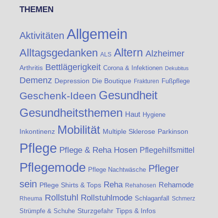
THEMEN
Allgemein
Aktivitäten
Altern
Alltagsgedanken
Alzheimer
ALS
Bettlägerigkeit
Arthritis
Corona & Infektionen
Dekubitus
Demenz
Die Boutique
Depression
Fußpflege
Frakturen
Gesundheit
Geschenk-Ideen
Gesundheitsthemen
Haut
Hygiene
Mobilität
Inkontinenz
Multiple Sklerose
Parkinson
Pflege
Pflege & Reha Hosen
Pflegehilfsmittel
Pflegemode
Pfleger
Pflege Nachtwäsche
sein
Reha
Rehamode
Pflege Shirts & Tops
Rehahosen
Rollstuhl
Rollstuhlmode
Schlaganfall
Rheuma
Schmerz
Strümpfe & Schuhe
Sturzgefahr
Tipps & Infos