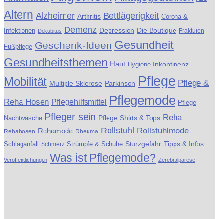
Altern
Alzheimer
Bettlägerigkeit
Arthritis
Corona &
Demenz
Die Boutique
Infektionen
Depression
Frakturen
Dekubitus
Gesundheit
Geschenk-Ideen
Fußpflege
Gesundheitsthemen
Haut
Inkontinenz
Hygiene
Pflege
Mobilität
Pflege &
Multiple Sklerose
Parkinson
Pflegemode
Reha Hosen
Pflegehilfsmittel
Pflege
Pfleger sein
Reha
Pflege Shirts & Tops
Nachtwäsche
Rollstuhl
Rollstuhlmode
Rehamode
Rehahosen
Rheuma
Schlaganfall
Strümpfe & Schuhe
Sturzgefahr
Tipps & Infos
Schmerz
Was ist Pflegemode?
Veröffentlichungen
Zerebralparese