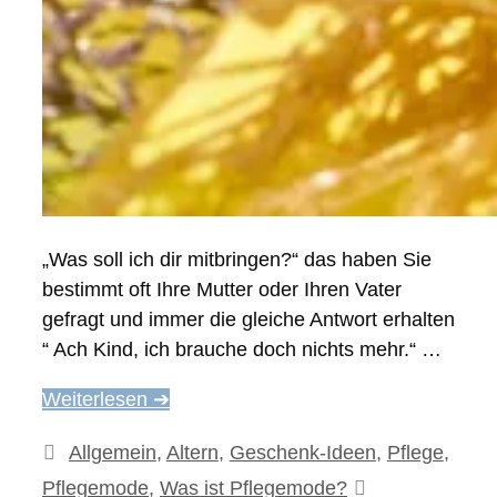
„Was soll ich dir mitbringen?“ das haben Sie
bestimmt oft Ihre Mutter oder Ihren Vater
gefragt und immer die gleiche Antwort erhalten
“ Ach Kind, ich brauche doch nichts mehr.“ …
Weiterlesen ➔
Kategorien
Allgemein
,
Altern
,
Geschenk-Ideen
,
Pflege
,
Pflegemode
,
Was ist Pflegemode?