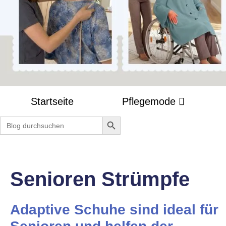
Startseite
Pflegemode
Search Button
Search
for:
Senioren Strümpfe
Adaptive Schuhe sind ideal für