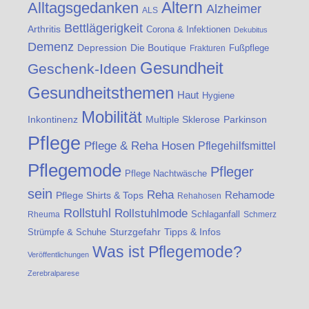
Altern
Alltagsgedanken
Alzheimer
ALS
Bettlägerigkeit
Arthritis
Corona & Infektionen
Dekubitus
Demenz
Die Boutique
Depression
Fußpflege
Frakturen
Gesundheit
Geschenk-Ideen
Gesundheitsthemen
Haut
Hygiene
Mobilität
Inkontinenz
Multiple Sklerose
Parkinson
Pflege
Pflege & Reha Hosen
Pflegehilfsmittel
Pflegemode
Pfleger
Pflege Nachtwäsche
sein
Reha
Rehamode
Pflege Shirts & Tops
Rehahosen
Rollstuhl
Rollstuhlmode
Schlaganfall
Rheuma
Schmerz
Strümpfe & Schuhe
Sturzgefahr
Tipps & Infos
Was ist Pflegemode?
Veröffentlichungen
Zerebralparese