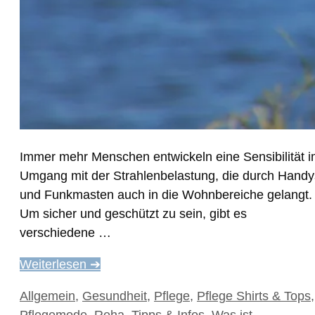
Immer mehr Menschen entwickeln eine Sensibilität 
Umgang mit der Strahlenbelastung, die durch Handy
und Funkmasten auch in die Wohnbereiche gelangt.
Um sicher und geschützt zu sein, gibt es
verschiedene …
Weiterlesen ➔
Kategorien
Allgemein
,
Gesundheit
,
Pflege
,
Pflege Shirts & Tops
,