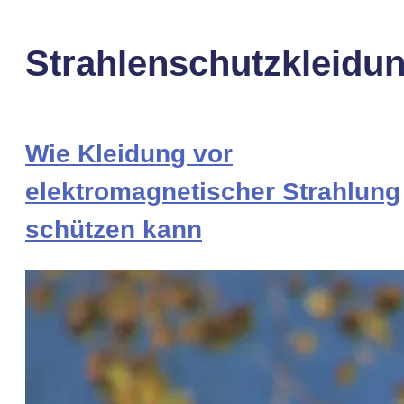
Strahlenschutzkleidu
Wie Kleidung vor
elektromagnetischer Strahlung
schützen kann