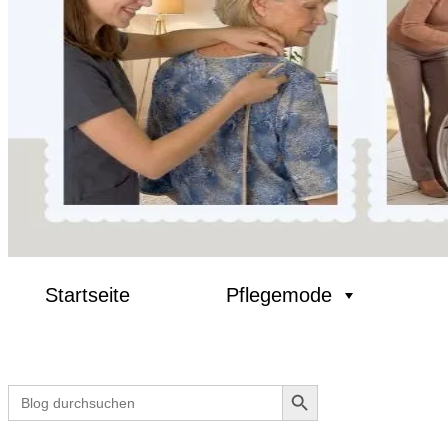
Startseite
Pflegemode
Search Button
Search
for: