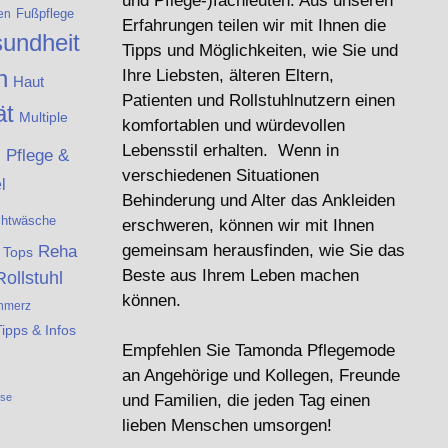
und Pflege-)fachleuten. Aus unseren
Fußpflege
en
Erfahrungen teilen wir mit Ihnen die
undheit
Tipps und Möglichkeiten, wie Sie und
n
Ihre Liebsten, älteren Eltern,
Haut
Patienten und Rollstuhlnutzern einen
ät
Multiple
komfortablen und würdevollen
e
Lebensstil erhalten. Wenn in
Pflege &
verschiedenen Situationen
l
Behinderung und Alter das Ankleiden
chtwäsche
erschweren, können wir mit Ihnen
Reha
gemeinsam herausfinden, wie Sie das
& Tops
Beste aus Ihrem Leben machen
Rollstuhl
können.
hmerz
Tipps & Infos
Empfehlen Sie Tamonda Pflegemode
an Angehörige und Kollegen, Freunde
ese
und Familien, die jeden Tag einen
lieben Menschen umsorgen!