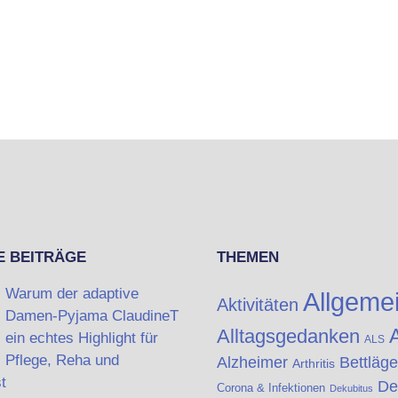
E BEITRÄGE
THEMEN
Warum der adaptive
Allgeme
Aktivitäten
Damen-Pyjama ClaudineT
A
Alltagsgedanken
ein echtes Highlight für
ALS
Pflege, Reha und
Alzheimer
Bettläge
Arthritis
t
De
Corona & Infektionen
Dekubitus