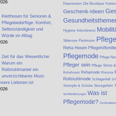
2026
Die Boutique
Depression
Fraktur
Ges
Geschenk-Ideen
Kletthosen für Senioren &
Gesundheitstheme
Pflegebedürftige: Komfort,
Mobilit
Selbstständigkeit und
Inkontinenz
Hygiene
Würde im Alltag
Pfleg
Sklerose
Parkinson
2026
Reha Hosen
Pflegehilfsmitte
Pflegemode
Zeit für das Wesentliche:
Pflege Na
Warum ein
Pfleger sein
Pflege Shirts 
Rollstuhlmantel ein
Rehamode
Rehahosen
Rheuma
unverzichtbares Must-
Rollstuhlmode
Schlaganfall
Sc
nsere Liebsten ist
Strümpfe & Schuhe
Sturzgefahr
2026
Was ist
Veröffentlichungen
Pflegemode?
Zerebralpar