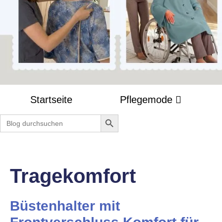
Startseite
Pflegemode
Search Button
Search
for:
Tragekomfort
Büstenhalter mit