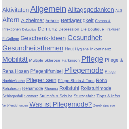
Allgemein
Alltagsgedanken
Aktivitäten
ALS
Altern
Alzheimer
Bettlägerigkeit
Arthritis
Corona &
Demenz
Die Boutique
Infektionen
Depression
Frakturen
Dekubitus
Gesundheit
Geschenk-Ideen
Fußpflege
Gesundheitsthemen
Haut
Inkontinenz
Hygiene
Pflege
Mobilität
Pflege &
Multiple Sklerose
Parkinson
Pflegemode
Reha Hosen
Pflegehilfsmittel
Pflege
Pfleger sein
Reha
Pflege Shirts & Tops
Nachtwäsche
Rollstuhl
Rollstuhlmode
Rehamode
Rehahosen
Rheuma
Schlaganfall
Strümpfe & Schuhe
Sturzgefahr
Tipps & Infos
Schmerz
Was ist Pflegemode?
Veröffentlichungen
Zerebralparese