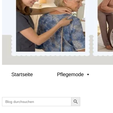
Startseite
Pflegemode
Search Button
Search
for: