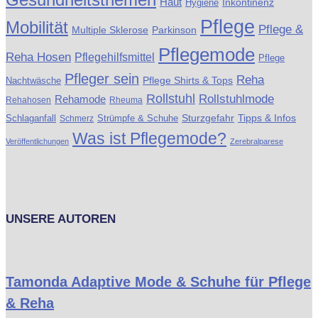
Haut
Inkontinenz
Hygiene
Pflege
Mobilität
Pflege &
Multiple Sklerose
Parkinson
Pflegemode
Reha Hosen
Pflegehilfsmittel
Pflege
Pfleger sein
Reha
Pflege Shirts & Tops
Nachtwäsche
Rollstuhl
Rollstuhlmode
Rehamode
Rehahosen
Rheuma
Schlaganfall
Strümpfe & Schuhe
Sturzgefahr
Tipps & Infos
Schmerz
Was ist Pflegemode?
Veröffentlichungen
Zerebralparese
UNSERE AUTOREN
Tamonda Adaptive Mode & Schuhe für Pflege
& Reha