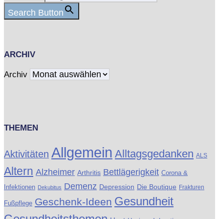
Search Button
ARCHIV
Archiv
THEMEN
Allgemein
Alltagsgedanken
Aktivitäten
ALS
Altern
Alzheimer
Bettlägerigkeit
Arthritis
Corona &
Demenz
Die Boutique
Infektionen
Depression
Frakturen
Dekubitus
Gesundheit
Geschenk-Ideen
Fußpflege
Gesundheitsthemen