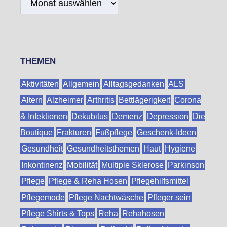
THEMEN
Aktivitäten
Allgemein
Alltagsgedanken
ALS
Altern
Alzheimer
Arthritis
Bettlägerigkeit
Corona
& Infektionen
Dekubitus
Demenz
Depression
Die
Boutique
Frakturen
Fußpflege
Geschenk-Ideen
Gesundheit
Gesundheitsthemen
Haut
Hygiene
Inkontinenz
Mobilität
Multiple Sklerose
Parkinson
Pflege
Pflege & Reha Hosen
Pflegehilfsmittel
Pflegemode
Pflege Nachtwäsche
Pfleger sein
Pflege Shirts & Tops
Reha
Rehahosen