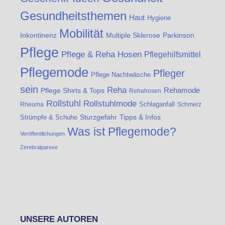
Gesundheitsthemen
Haut
Hygiene
Mobilität
Inkontinenz
Multiple Sklerose
Parkinson
Pflege
Pflege & Reha Hosen
Pflegehilfsmittel
Pflegemode
Pfleger
Pflege Nachtwäsche
sein
Reha
Rehamode
Pflege Shirts & Tops
Rehahosen
Rollstuhl
Rollstuhlmode
Schlaganfall
Rheuma
Schmerz
Sturzgefahr
Tipps & Infos
Strümpfe & Schuhe
Was ist Pflegemode?
Veröffentlichungen
Zerebralparese
UNSERE AUTOREN