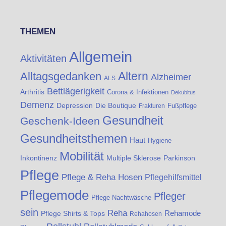
THEMEN
Allgemein
Aktivitäten
Altern
Alltagsgedanken
Alzheimer
ALS
Bettlägerigkeit
Arthritis
Corona & Infektionen
Dekubitus
Demenz
Die Boutique
Depression
Fußpflege
Frakturen
Gesundheit
Geschenk-Ideen
Gesundheitsthemen
Haut
Hygiene
Mobilität
Inkontinenz
Multiple Sklerose
Parkinson
Pflege
Pflege & Reha Hosen
Pflegehilfsmittel
Pflegemode
Pfleger
Pflege Nachtwäsche
sein
Reha
Rehamode
Pflege Shirts & Tops
Rehahosen