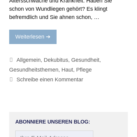
Altersschwäche und Krankheit. Haben Sie
schon von Wundliegen gehört? Es klingt
befremdlich und Sie ahnen schon, …
Weiterlesen ➔
Kategorien
Allgemein
,
Dekubitus
,
Gesundheit
,
Gesundheitsthemen
,
Haut
,
Pflege
Schreibe einen Kommentar
ABONNIERE UNSEREN BLOG:
Ihre