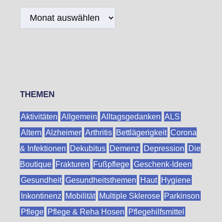
Archiv
THEMEN
Aktivitäten
Allgemein
Alltagsgedanken
ALS
Altern
Alzheimer
Arthritis
Bettlägerigkeit
Corona
& Infektionen
Dekubitus
Demenz
Depression
Die
Boutique
Frakturen
Fußpflege
Geschenk-Ideen
Gesundheit
Gesundheitsthemen
Haut
Hygiene
Inkontinenz
Mobilität
Multiple Sklerose
Parkinson
Pflege
Pflege & Reha Hosen
Pflegehilfsmittel