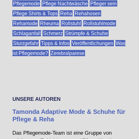
Pflegemode
Pflege Nachtwäsche
Pfleger sein
Pflege Shirts & Tops
Reha
Rehahosen
Rehamode
Rheuma
Rollstuhl
Rollstuhlmode
Schlaganfall
Schmerz
Strümpfe & Schuhe
Sturzgefahr
Tipps & Infos
Veröffentlichungen
Was
ist Pflegemode?
Zerebralparese
UNSERE AUTOREN
Tamonda Adaptive Mode & Schuhe für
Pflege & Reha
Das Pflegemode-Team ist eine Gruppe von