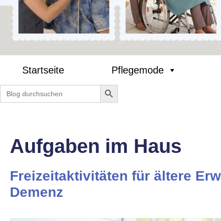
Startseite
Pflegemode
Search Button
Search
for:
Aufgaben im Haus
Freizeitaktivitäten für ältere E
Demenz