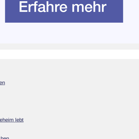
en
eheim lebt
chen