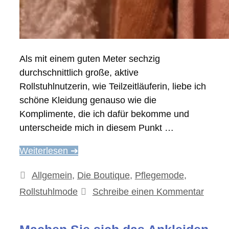
Als mit einem guten Meter sechzig
durchschnittlich große, aktive
Rollstuhlnutzerin, wie Teilzeitläuferin, liebe ich
schöne Kleidung genauso wie die
Komplimente, die ich dafür bekomme und
unterscheide mich in diesem Punkt …
Weiterlesen ➔
Kategorien
Allgemein
,
Die Boutique
,
Pflegemode
,
Rollstuhlmode
Schreibe einen Kommentar