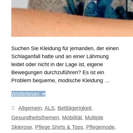
Suchen Sie Kleidung für jemanden, der einen
Schlaganfall hatte und an einer Lähmung
leidet oder nicht in der Lage ist, eigene
Bewegungen durchzuführen? Es ist ein
Problem bequeme, modische Kleidung …
Weiterlesen ➔
Kategorien
Allgemein
,
ALS
,
Bettlägerigkeit
,
Gesundheitsthemen
,
Mobilität
,
Multiple
Sklerose
,
Pflege Shirts & Tops
,
Pflegemode
,