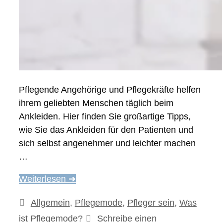
Pflegende Angehörige und Pflegekräfte helfen
ihrem geliebten Menschen täglich beim
Ankleiden. Hier finden Sie großartige Tipps,
wie Sie das Ankleiden für den Patienten und
sich selbst angenehmer und leichter machen
…
Weiterlesen ➔
Kategorien
Allgemein
,
Pflegemode
,
Pfleger sein
,
Was
ist Pflegemode?
Schreibe einen