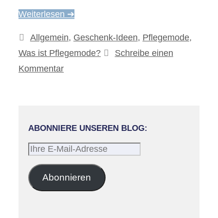
Weiterlesen ➔
Kategorien
Allgemein
,
Geschenk-Ideen
,
Pflegemode
,
Was ist Pflegemode?
Schreibe einen
Kommentar
ABONNIERE UNSEREN BLOG:
Ihre
E-
Mail-
Abonnieren
Adresse