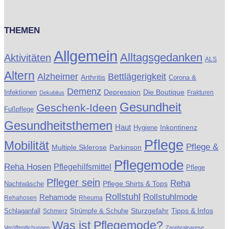
THEMEN
Allgemein
Alltagsgedanken
Aktivitäten
ALS
Altern
Alzheimer
Bettlägerigkeit
Arthritis
Corona &
Demenz
Die Boutique
Infektionen
Depression
Frakturen
Dekubitus
Gesundheit
Geschenk-Ideen
Fußpflege
Gesundheitsthemen
Haut
Inkontinenz
Hygiene
Pflege
Mobilität
Pflege &
Multiple Sklerose
Parkinson
Pflegemode
Reha Hosen
Pflegehilfsmittel
Pflege
Pfleger sein
Reha
Pflege Shirts & Tops
Nachtwäsche
Rollstuhl
Rollstuhlmode
Rehamode
Rehahosen
Rheuma
Schlaganfall
Strümpfe & Schuhe
Sturzgefahr
Tipps & Infos
Schmerz
Was ist Pflegemode?
Veröffentlichungen
Zerebralparese