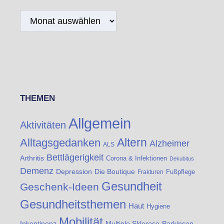
Archiv
THEMEN
Allgemein
Aktivitäten
Altern
Alltagsgedanken
Alzheimer
ALS
Bettlägerigkeit
Arthritis
Corona & Infektionen
Dekubitus
Demenz
Die Boutique
Depression
Fußpflege
Frakturen
Gesundheit
Geschenk-Ideen
Gesundheitsthemen
Haut
Hygiene
Mobilität
Inkontinenz
Multiple Sklerose
Parkinson