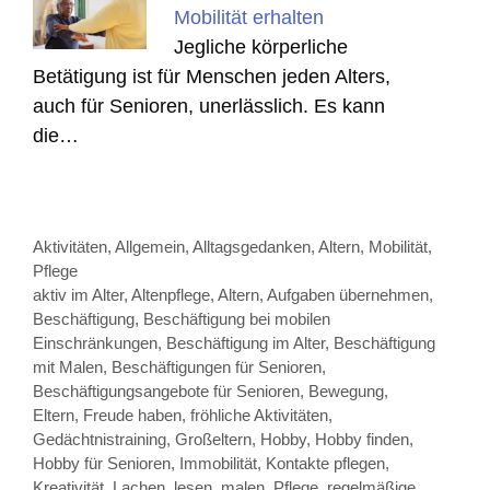
Mobilität erhalten
Jegliche körperliche
Betätigung ist für Menschen jeden Alters,
auch für Senioren, unerlässlich. Es kann
die…
Kategorien
Aktivitäten
,
Allgemein
,
Alltagsgedanken
,
Altern
,
Mobilität
,
Pflege
Schlagwörter
aktiv im Alter
,
Altenpflege
,
Altern
,
Aufgaben übernehmen
,
Beschäftigung
,
Beschäftigung bei mobilen
Einschränkungen
,
Beschäftigung im Alter
,
Beschäftigung
mit Malen
,
Beschäftigungen für Senioren
,
Beschäftigungsangebote für Senioren
,
Bewegung
,
Eltern
,
Freude haben
,
fröhliche Aktivitäten
,
Gedächtnistraining
,
Großeltern
,
Hobby
,
Hobby finden
,
Hobby für Senioren
,
Immobilität
,
Kontakte pflegen
,
Kreativität
,
Lachen
,
lesen
,
malen
,
Pflege
,
regelmäßige