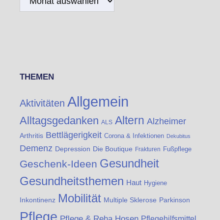
THEMEN
Allgemein
Aktivitäten
Altern
Alltagsgedanken
Alzheimer
ALS
Bettlägerigkeit
Arthritis
Corona & Infektionen
Dekubitus
Demenz
Die Boutique
Depression
Fußpflege
Frakturen
Gesundheit
Geschenk-Ideen
Gesundheitsthemen
Haut
Hygiene
Mobilität
Inkontinenz
Multiple Sklerose
Parkinson
Pflege
Pflege & Reha Hosen
Pflegehilfsmittel