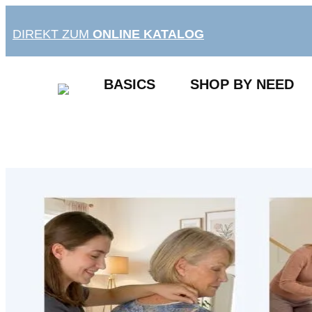
Zum
Inhalt
DIREKT ZUM
ONLINE KATALOG
springen
BASICS
SHOP BY NEED