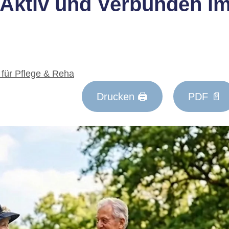
Aktiv und Verbunden i
für Pflege & Reha
Drucken 🖨
PDF 📄