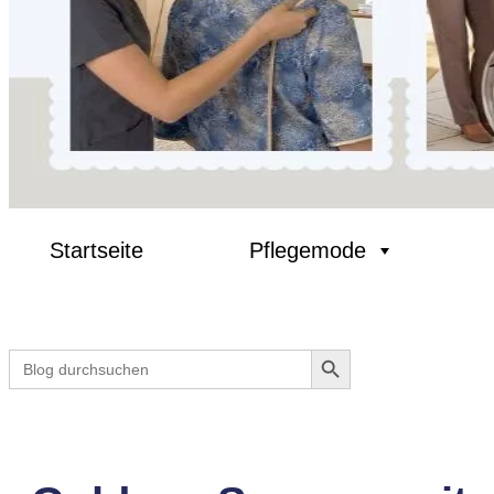
Startseite
Pflegemode
Search Button
Search
for: