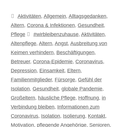
Kategorien
Aktivitäten
,
Allgemein
,
Alltagsgedanken
,
Altern
,
Corona & Infektionen
,
Gesundheit
,
Schlagwörter
Pflege
#wirbleibenzuhause
,
Aktivitäten
,
Altenpflege
,
Altern
,
Angst
,
Ausbreitung von
Keimen verhindern
,
Beschäftigungen
,
Betreuer
,
Corona-Epidemie
,
Coronavirus
,
Depression
,
Einsamkeit
,
Eltern
,
Familienmitglieder
,
Fürsorge
,
Gefühl der
Isolation
,
Gesundheit
,
globale Pandemie
,
Großeltern
,
häusliche Pflege
,
Hoffnung
,
in
Verbindung bleiben
,
Informationen zum
Coronavirus
,
Isolation
,
Isolierung
,
Kontakt
,
Motivation
,
pflegende Angehörige
,
Senioren
,