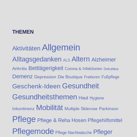
THEMEN
Allgemein
Aktivitäten
Altern
Alltagsgedanken
Alzheimer
ALS
Bettlägerigkeit
Arthritis
Corona & Infektionen
Dekubitus
Demenz
Die Boutique
Depression
Fußpflege
Frakturen
Gesundheit
Geschenk-Ideen
Gesundheitsthemen
Haut
Hygiene
Mobilität
Inkontinenz
Multiple Sklerose
Parkinson
Pflege
Pflege & Reha Hosen
Pflegehilfsmittel
Pflegemode
Pfleger
Pflege Nachtwäsche