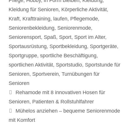
Pflege
,
Hobby
,
in Form bleiben
,
Kleidung
,
Kleidung für Senioren
,
Körperliche Aktivität
,
Kraft
,
Krafttraining
,
laufen
,
Pflegemode
,
Seniorenbekleidung
,
Seniorenmode
,
Seniorensport
,
Spaß
,
Sport
,
Sport im Alter
,
Sportausrüstung
,
Sportbekleidung
,
Sportgeräte
,
Sportgruppe
,
sportliche Beschäftigung
,
sportlichen Aktivität
,
Sportstudio
,
Sportstunde für
Senioren
,
Sportverein
,
Turnübungen für
Senioren
Beitrags-
Rehamode mit 8 innovativen Hosen für
Navigation
Senioren, Patienten & Rollstuhlfahrer
Mühelos anziehen – bequeme Seniorenmode
mit Komfort