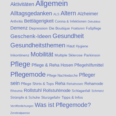
Allgemein
Aktivitäten
Altern
Alltagsgedanken
Alzheimer
ALS
Bettlägerigkeit
Arthritis
Corona & Infektionen
Dekubitus
Demenz
Die Boutique
Depression
Fußpflege
Frakturen
Gesundheit
Geschenk-Ideen
Gesundheitsthemen
Haut
Hygiene
Mobilität
Inkontinenz
Multiple Sklerose
Parkinson
Pflege
Pflege & Reha Hosen
Pflegehilfsmittel
Pflegemode
Pfleger
Pflege Nachtwäsche
sein
Reha
Rehamode
Pflege Shirts & Tops
Rehahosen
Rollstuhl
Rollstuhlmode
Schlaganfall
Rheuma
Schmerz
Strümpfe & Schuhe
Sturzgefahr
Tipps & Infos
Was ist Pflegemode?
Veröffentlichungen
Zerebralparese